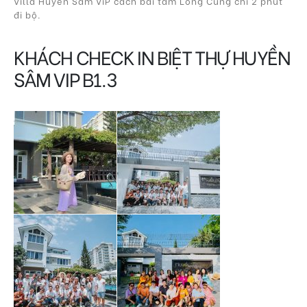
Villa Huyền Sâm ViP cách bãi tắm Long Cung chỉ 2 phút
đi bộ.
KHÁCH CHECK IN BIỆT THỰ HUYỀN
SÂM VIP B1.3